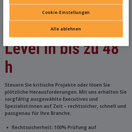
Cookie-Einstellungen
Expert:innen & C-
Alle ablehnen
Level in bis zu 48
h
Steuern Sie kritische Projekte oder lösen Sie
plötzliche Herausforderungen. Mit uns erhalten Sie
sorgfältig ausgewählte Executives und
Spezialist:innen auf Zeit – rechtssicher, schnell und
passgenau für Ihre Branche.
Rechtssicherheit: 100% Prüfung auf