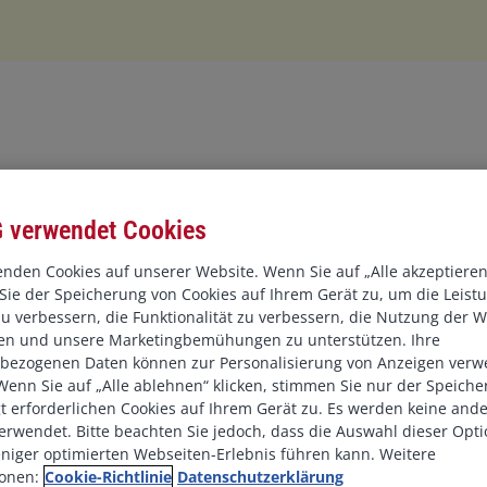
.
Geschäftsbedingu
 verwendet Cookies
nden Cookies auf unserer Website. Wenn Sie auf „Alle akzeptieren“
ie der Speicherung von Cookies auf Ihrem Gerät zu, um die Leist
u verbessern, die Funktionalität zu verbessern, die Nutzung der W
tnehmerüberlassung und Personalvermittlung (auf Deutsch)
ren und unsere Marketingbemühungen zu unterstützen. Ihre
bezogenen Daten können zur Personalisierung von Anzeigen verw
nehmerüberlassung und Personalvermittlung (in Englisch)
enn Sie auf „Alle ablehnen“ klicken, stimmen Sie nur der Speich
 erforderlichen Cookies auf Ihrem Gerät zu. Es werden keine and
erwendet. Bitte beachten Sie jedoch, dass die Auswahl dieser Opti
alvermittlung (auf Deutsch)
niger optimierten Webseiten-Erlebnis führen kann. Weitere
ionen:
Cookie-Richtlinie
Datenschutzerklärung