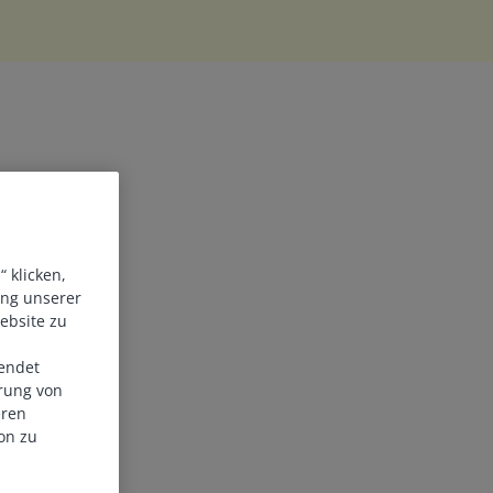
ngen
 klicken,
ung unserer
ebsite zu
endet
erung von
eren
on zu