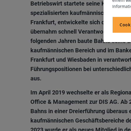
einem we
Betriebswirt startete seine Karriere a
Informat
spezialisierten kaufmännischen Person
Frankfurt, entwickelte sich dort in die
Cook
übernahm schnell Verantwortung als A
folgenden Jahren baute Bahns seine 
kaufmännischen Bereich und im Bank
Frankfurt und Wiesbaden in verantwor
Führungspositionen bei unterschiedlich
aus.
Im April 2019 wechselte er als Regiona
Office & Management zur DIS AG. Ab 
Bahns in einer Dreierführung überaus e
kaufmännischen Geschäftsbereiche de
2023 wurde er als neues Mitglied in d