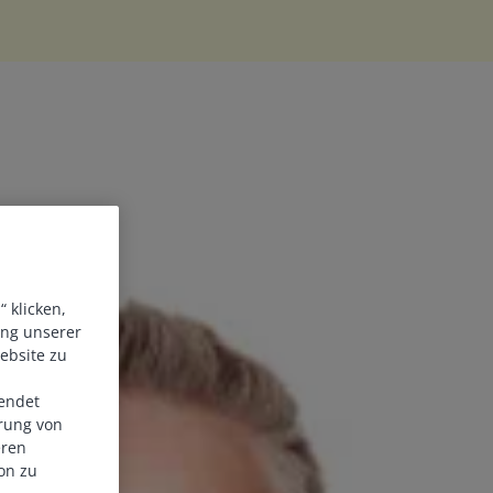
 klicken,
ung unserer
ebsite zu
endet
erung von
eren
on zu