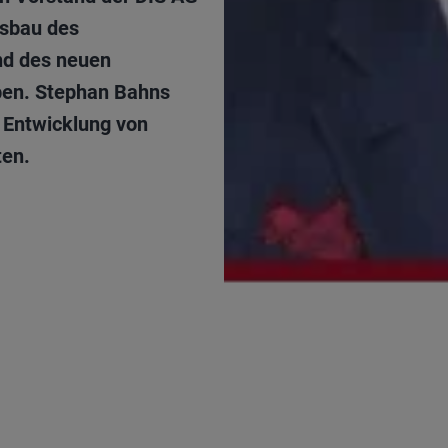
usbau des
nd des neuen
iben. Stephan Bahns
r Entwicklung von
ten.