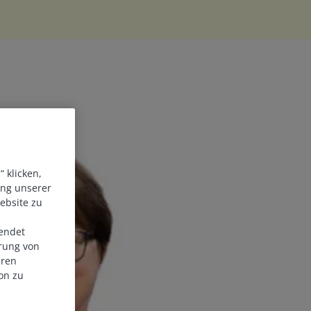
 klicken,
ung unserer
ebsite zu
endet
erung von
eren
on zu